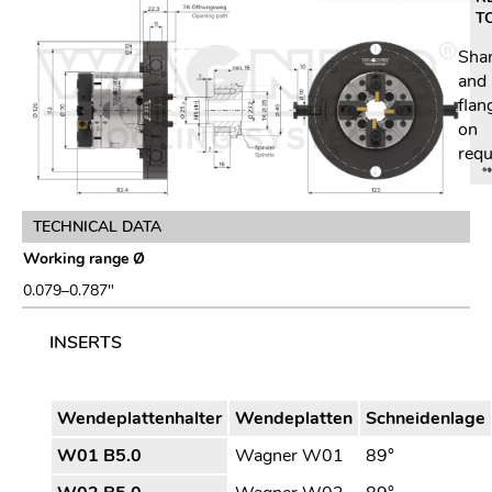
T
Sha
and
flan
on
requ
TECHNICAL DATA
Working range Ø
0.079–0.787″
INSERTS
Wendeplattenhalter
Wendeplatten
Schneidenlage
W01 B5.0
Wagner W01
89°