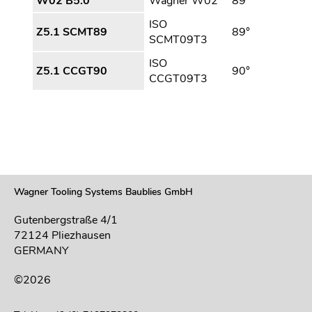
W02 B5.0
Wagner W02
89°
ISO
Z5.1 SCMT89
89°
SCMT09T3
ISO
Z5.1 CCGT90
90°
CCGT09T3
Wagner Tooling Systems Baublies GmbH
Gutenbergstraße 4/1
72124 Pliezhausen
GERMANY
©2026