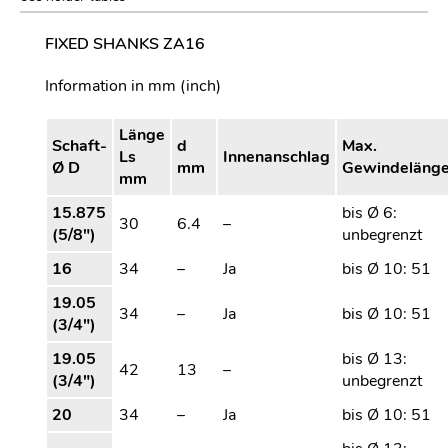
FIXED SHANKS ZA16
Information in mm (inch)
Länge
Schaft-
d
Max.
Ls
Innenanschlag
Ø D
mm
Gewindeläng
mm
15.875
bis Ø 6:
30
6.4
–
(5/8″)
unbegrenzt
16
34
–
Ja
bis Ø 10: 51
19.05
34
–
Ja
bis Ø 10: 51
(3/4″)
19.05
bis Ø 13:
42
13
–
(3/4″)
unbegrenzt
20
34
–
Ja
bis Ø 10: 51