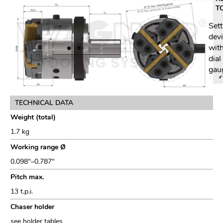
T
Sett
dev
wit
dial
gau
TECHNICAL DATA
Weight (total)
1.7 kg
Working range Ø
0.098"–0.787"
Pitch max.
13 t.p.i.
Chaser holder
see holder tables