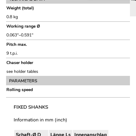
Weight (total)
0.8 kg
Working range Ø
0.063"–0.591"
Pitch max.
9 t.p.i.
Chaser holder
see holder tables
PARAMETERS
Rolling speed
FIXED SHANKS
Information in mm (inch)
Schaft-Ø D
Länge Ls
Innenanschlag