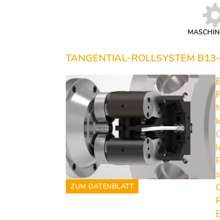
überspringen
MASCHIN
TANGENTIAL-ROLLSYSTEM B13
ZUM DATENBLATT