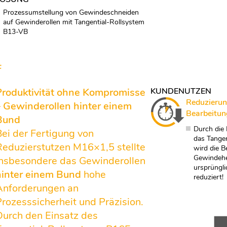
Prozessumstellung von Gewindeschneiden
auf Gewinderollen mit Tangential-Rollsystem
B13-VB
F
Produktivität ohne Kompromisse
KUNDENUTZEN
Reduzierun
– Gewinderollen hinter einem
Bearbeitun
Bund
Durch die
Bei der Fertigung von
das Tange
Reduzierstutzen M16×1,5 stellte
wird die B
Gewindehe
insbesondere das Gewinderollen
ursprüngl
hinter einem Bund
hohe
reduziert!
Anforderungen an
Prozesssicherheit und Präzision.
Durch den Einsatz des