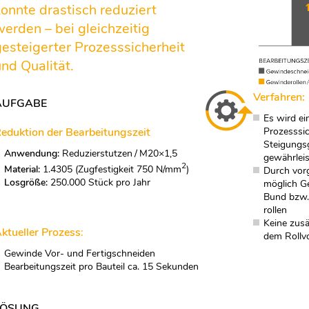
konnte drastisch reduziert
werden – bei gleichzeitig
gesteigerter Prozesssicherheit
und Qualität.
Verfahren:
AUFGABE
Es wird ei
Prozesssic
eduktion der Bearbeitungszeit
Steigungs
Anwendung:
Reduzierstutzen / M20×1,5
gewährleis
2
Material:
1.4305 (Zugfestigkeit 750 N/mm
)
Durch vorg
Losgröße:
250.000 Stück pro Jahr
möglich G
Bund bzw.
rollen
Keine zusä
ktueller Prozess
:
dem Rollv
Gewinde Vor- und Fertigschneiden
Bearbeitungszeit pro Bauteil ca. 15 Sekunden
LÖSUNG