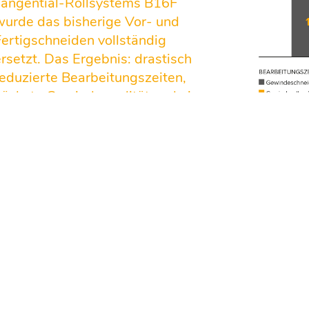
Tangential-Rollsystems B16F
wurde das bisherige Vor- und
Fertigschneiden vollständig
ersetzt. Das Ergebnis: drastisch
reduzierte Bearbeitungszeiten,
höchste Gewindequalität und ein
Verfahren:
robuster Prozess.
Das aufwe
Fertigschn
AUFGABE
Rollvorgan
Kein zusät
eduktion der Bearbeitungszeit
dem Umfo
Qualität:
Anwendung:
Reduzierstutzen / M16×1,5
Höchste G
Bearbeitung hinter einem Bund
(presspoli
2
und Maßhal
Material:
1.4305 (Zugfestigkeit 750 N/mm
)
Losgröße:
250.000 Stück pro Jahr
ktueller Prozess
: