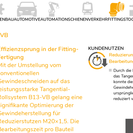
ENBAU
AUTOMOTIVE
AUTOMATION
SCHIENENVERKEHR
FITTINGS
TO
-VB
Effizienzsprung in der Fitting-
KUNDENUTZEN
Reduzierun
Fertigung
Bearbeitun
Mit der Umstellung vom
Durch die
konventionellen
das Tange
Gewindeschneiden auf das
konnte die
Gewindehe
leistungsstarke Tangential-
ursprüngl
Rollsystem B13-VB gelang eine
reduziert 
signifikante Optimierung der
Gewindeherstellung für
Reduzierstutzen M20×1,5. Die
Bearbeitungszeit pro Bauteil