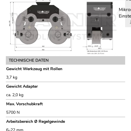
Mikro
Einste
TECHNISCHE DATEN
Gewicht Werkzeug mit Rollen
3,7 kg
Gewicht Adapter
ca. 2,0 kg
Max. Vorschubkraft
5700 N
Arbeitsbereich Ø Regelgewinde
6–22 mm