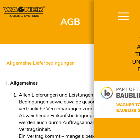
AGB
Navigation
überspringen
T
UN
Allgemeine Lieferbedingungen
I. Allgemeines
Allen Lieferungen und Leistungen liegen diese
Bedingungen sowie etwaige gesonderte
vertragliche Vereinbarungen zugrunde.
Abweichende Einkaufsbedingungen des Bestellers
werden auch durch Auftragsannahme nicht
Vertragsinhalt.
Ein Vertrag kommt – mangels besonderer