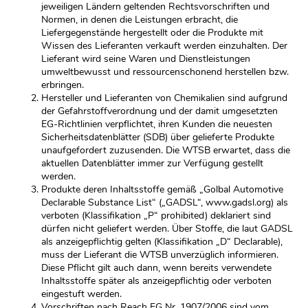
jeweiligen Ländern geltenden Rechtsvorschriften und
Normen, in denen die Leistungen erbracht, die
Liefergegenstände hergestellt oder die Produkte mit
Wissen des Lieferanten verkauft werden einzuhalten. Der
Lieferant wird seine Waren und Dienstleistungen
umweltbewusst und ressourcenschonend herstellen bzw.
erbringen.
Hersteller und Lieferanten von Chemikalien sind aufgrund
der Gefahrstoffverordnung und der damit umgesetzten
EG-Richtlinien verpflichtet, ihren Kunden die neuesten
Sicherheitsdatenblätter (SDB) über gelieferte Produkte
unaufgefordert zuzusenden. Die WTSB erwartet, dass die
aktuellen Datenblätter immer zur Verfügung gestellt
werden.
Produkte deren Inhaltsstoffe gemäß „Golbal Automotive
Declarable Substance List“ („GADSL“, www.gadsl.org) als
verboten (Klassifikation „P“ prohibited) deklariert sind
dürfen nicht geliefert werden. Über Stoffe, die laut GADSL
als anzeigepflichtig gelten (Klassifikation „D“ Declarable),
muss der Lieferant die WTSB unverzüglich informieren.
Diese Pflicht gilt auch dann, wenn bereits verwendete
Inhaltsstoffe später als anzeigepflichtig oder verboten
eingestuft werden.
Vorschriften nach Reach EG Nr. 1907/2006 sind vom