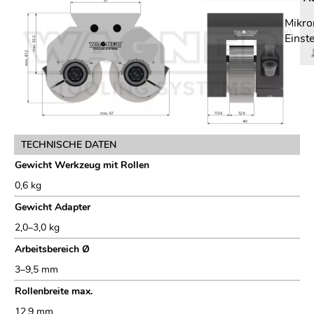
Mikro
Einste
TECHNISCHE DATEN
Gewicht Werkzeug mit Rollen
0,6 kg
Gewicht Adapter
2,0–3,0 kg
Arbeitsbereich Ø
3–9,5 mm
Rollenbreite max.
12,9 mm