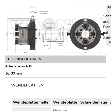
A
Schä
und
Flan
auf
Anfr
TECHNISCHE DATEN
Arbeitsbereich Ø
16–30 mm
WENDEPLATTEN
Wendeplattenhalter
Wendeplatte
Schneidenlage
Wagner