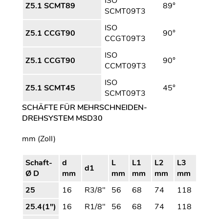
ISO
Z5.1 SCMT89
89°
SCMT09T3
ISO
Z5.1 CCGT90
90°
CCGT09T3
ISO
Z5.1 CCGT90
90°
CCMT09T3
ISO
Z5.1 SCMT45
45°
SCMT09T3
SCHÄFTE FÜR MEHRSCHNEIDEN-
DREHSYSTEM MSD30
mm (Zoll)
Schaft-
d
L
L1
L2
L3
d1
Ø D
mm
mm
mm
mm
mm
25
16
R3/8"
56
68
74
118
25.4(1")
16
R1/8"
56
68
74
118