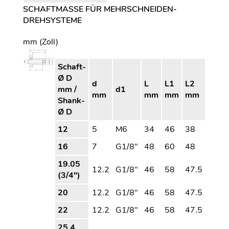
SCHAFTMASSE FÜR MEHRSCHNEIDEN-D
REHSYSTEME
mm (Zoll)
Schaft-
Ø D
d
L
L1
L2
mm /
d1
mm
mm
mm
mm
Shank-
Ø D
12
5
M6
34
46
38
16
7
G1/8″
48
60
48
19.05
12.2
G1/8″
46
58
47.5
(3/4″)
20
12.2
G1/8″
46
58
47.5
22
12.2
G1/8″
46
58
47.5
25.4