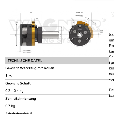
Je
ei
Ro
ka
Sc
TECHNISCHE DATEN
(p
kü
Gewicht Werkzeug mit Rollen
na
1 kg
we
Gewicht Schaft
Be
0,2 - 0,4 kg
ba
Schließeinrichtung
0,7 kg
Arbeitsbereich Ø