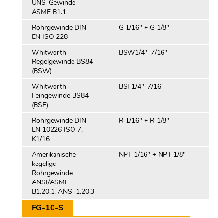
UNS-Gewinde
ASME B1.1
Rohrgewinde DIN
G 1/16″ + G 1/8″
EN ISO 228
Whitworth-
BSW1/4″–7/16″
Regelgewinde BS84
(BSW)
Whitworth-
BSF1/4″–7/16″
Feingewinde BS84
(BSF)
Rohrgewinde DIN
R 1/16" + R 1/8"
EN 10226 ISO 7,
K1/16
Amerikanische
NPT 1/16" + NPT 1/8"
kegelige
Rohrgewinde
ANSI/ASME
B1.20.1, ANSI 1.20.3
FG-10-S