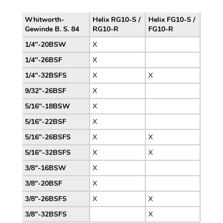
Whitworth-
Helix RG10-S /
Helix FG10-S /
Gewinde B. S. 84
RG10-R
FG10-R
1/4″-20BSW
X
1/4″-26BSF
X
1/4″-32BSFS
X
X
9/32″-26BSF
X
5/16″-18BSW
X
5/16″-22BSF
X
5/16″-26BSFS
X
X
5/16″-32BSFS
X
X
3/8″-16BSW
X
3/8″-20BSF
X
3/8″-26BSFS
X
X
3/8″-32BSFS
X