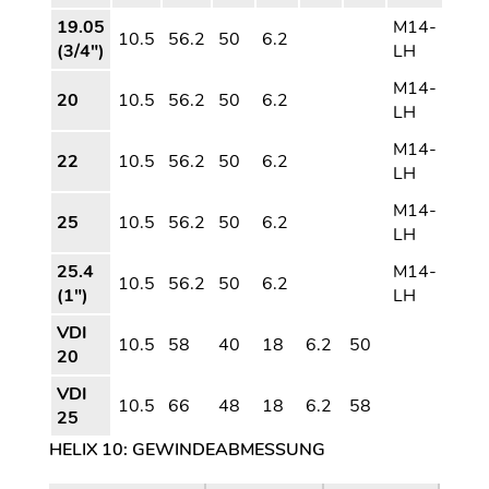
19.05
M14-
10.5
56.2
50
6.2
(3/4″)
LH
M14-
20
10.5
56.2
50
6.2
LH
M14-
22
10.5
56.2
50
6.2
LH
M14-
25
10.5
56.2
50
6.2
LH
25.4
M14-
10.5
56.2
50
6.2
(1″)
LH
VDI
10.5
58
40
18
6.2
50
20
VDI
10.5
66
48
18
6.2
58
25
HELIX 10: GEWINDEABMESSUNG