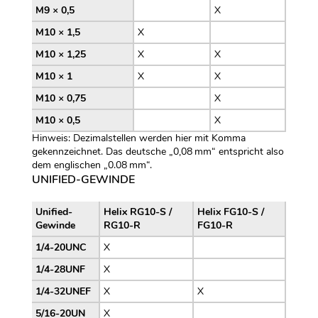
M9 × 0,5
X
M10 × 1,5
X
M10 × 1,25
X
X
M10 × 1
X
X
M10 × 0,75
X
M10 × 0,5
X
Hinweis: Dezimalstellen werden hier mit Komma
gekennzeichnet. Das deutsche „0,08 mm“ entspricht also
dem englischen „0.08 mm“.
UNIFIED-GEWINDE
Unified-
Helix RG10-S /
Helix FG10-S /
Gewinde
RG10-R
FG10-R
1/4-20UNC
X
1/4-28UNF
X
1/4-32UNEF
X
X
5/16-20UN
X