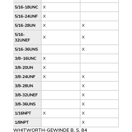
5/16-18UNC
X
5/16-24UNF
X
5/16-28UN
X
X
5/16-
X
X
32UNEF
5/16-36UNS
X
3/8−16UNC
X
3/8-20UN
X
3/8-24UNF
X
X
3/8-28UN
X
3/8-32UNEF
X
3/8-36UNS
X
1/16NPT
X
X
1/8NPT
X
WHITWORTH-GEWINDE B. S. 84