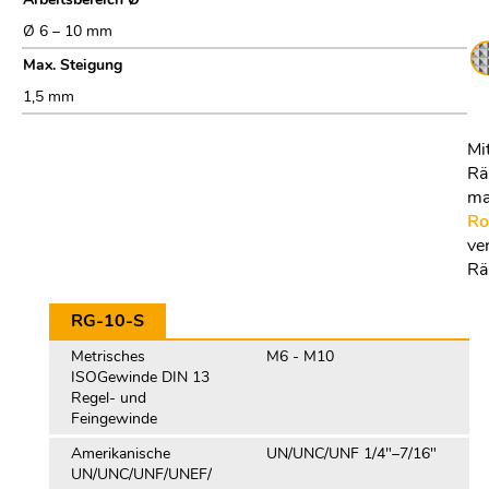
Ø 6 – 10 mm
Max. Steigung
1,5 mm
Mi
Rä
ma
Ro
ve
Rä
RG-10-S
Metrisches
M6 - M10
ISOGewinde DIN 13
Regel- und
Feingewinde
Amerikanische
UN/UNC/UNF 1/4"–7/16"
UN/UNC/UNF/UNEF/