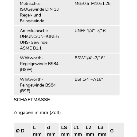
Metrisches
M6×0.5–M10×1.25
ISOGewinde DIN 13
Regel- und
Feingewinde
Amerikanische
UNEF 1/4"–7/16
UN/UNC/UNF/UNEF/
UNS-Gewinde
ASME B1.1
Whitworth-
BSW1/4″–7/16″
Regelgewinde BS84
(BSW)
Whitworth-
BSF1/4″–7/16″
Feingewinde BS84
(BSF)
SCHAFTMASSE
Angaben in mm (Zoll)
L
d
LS
L1
L2
L3
Ø D
G
mm
mm
mm
mm
mm
mm