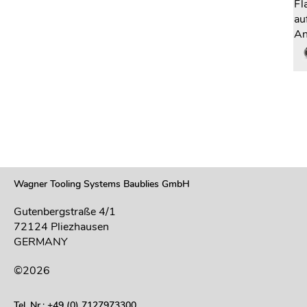
Fl
au
An
Wagner Tooling Systems Baublies GmbH
Gutenbergstraße 4/1
72124 Pliezhausen
GERMANY
©2026
Tel. Nr.: +49 (0) 7127973300