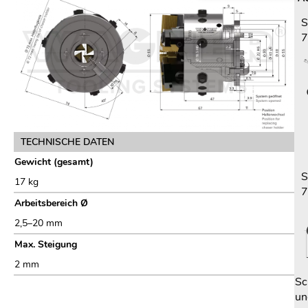
S
7
TECHNISCHE DATEN
Gewicht (gesamt)
S
17 kg
7
Arbeitsbereich Ø
2,5–20 mm
Max. Steigung
2 mm
Sc
un