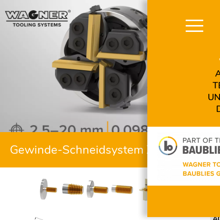
Navigation
überspringen
T
UN
Gewinde-Schneidsystem ZR16-2
A