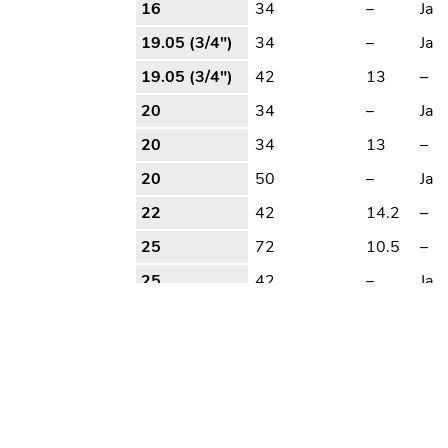
16
34
–
Ja
19.05 (3/4″)
34
–
Ja
19.05 (3/4″)
42
13
–
20
34
–
Ja
20
34
13
–
20
50
–
Ja
22
42
14.2
–
25
72
10.5
–
25
42
–
Ja
25
42
13
–
25.4 (1″)
50
12
Ja
25.4 (1″)
50
12
–