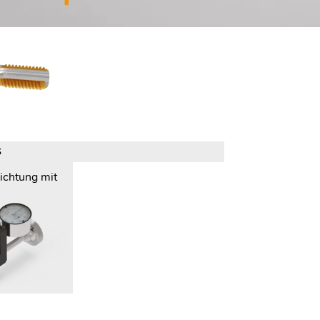
S
richtung mit