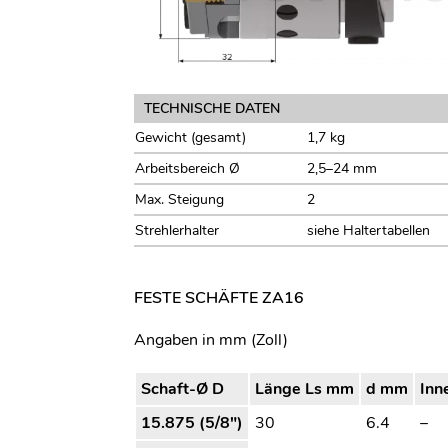
TECHNISCHE DATEN
Gewicht (gesamt)
1,7 kg
Arbeitsbereich Ø
2,5–24 mm
Max. Steigung
2
Strehlerhalter
siehe Haltertabellen
FESTE SCHÄFTE ZA16
Angaben in mm (Zoll)
Schaft-Ø D
Länge Ls mm
d mm
Inn
15.875 (5/8″)
30
6.4
–