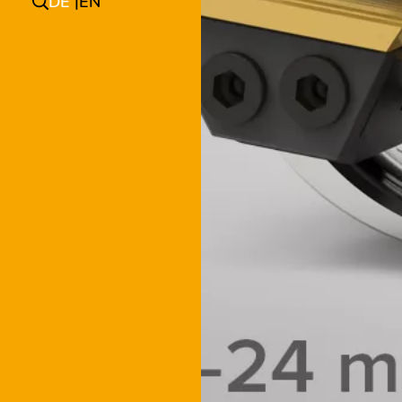
DE
EN
 ZA16