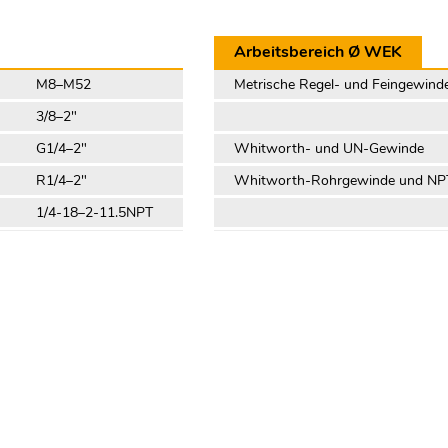
Arbeitsbereich Ø WEK
M8–M52
Metrische Regel- und Feingewind
3/8–2"
G1/4–2"
Whitworth- und UN-Gewinde
R1/4–2"
Whitworth-Rohrgewinde und NP
1/4-18–2-11.5NPT
10–44 mm
0.39–1.73″
Trapez- und Rundgewinde Ø