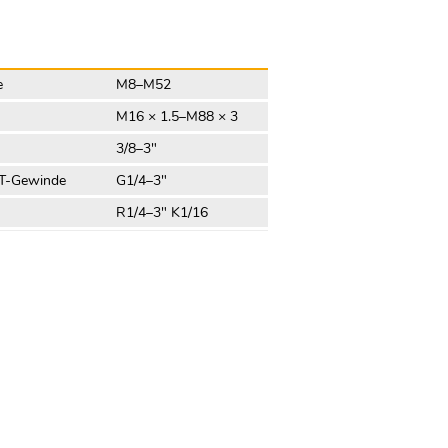
e
M8–M52
M16 × 1.5–M88 × 3
3/8–3"
T-Gewinde
G1/4–3"
R1/4–3″ K1/16
1/4-18–3-8NPT
10–44 mm
0.39–1.73″