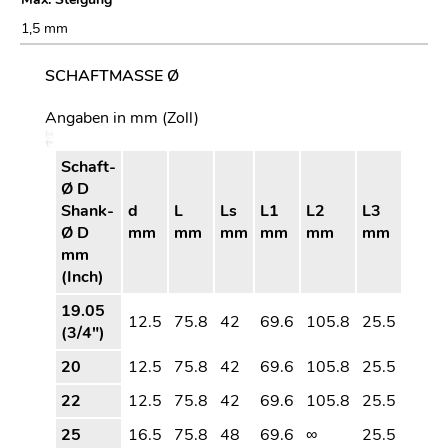
1,5 mm
SCHAFTMASSE Ø
Angaben in mm (Zoll)
Schaft-
Ø D
Shank-
d
L
Ls
L1
L2
L3
Ø D
mm
mm
mm
mm
mm
mm
mm
(Inch)
19.05
12.5
75.8
42
69.6
105.8
25.5
(3/4″)
20
12.5
75.8
42
69.6
105.8
25.5
22
12.5
75.8
42
69.6
105.8
25.5
25
16.5
75.8
48
69.6
∞
25.5